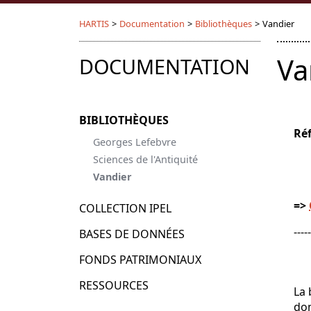
HARTIS
>
Documentation
>
Bibliothèques
>
Vandier
Va
DOCUMENTATION
BIBLIOTHÈQUES
Réf
Georges Lefebvre
Syl
Sciences de l'Antiquité
Bâ
Vandier
=>
COLLECTION IPEL
-----
BASES DE DONNÉES
FONDS PATRIMONIAUX
RESSOURCES
La 
don