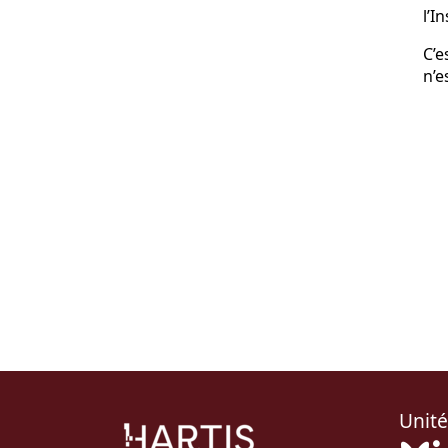
l’I
C’e
n’e
Unité