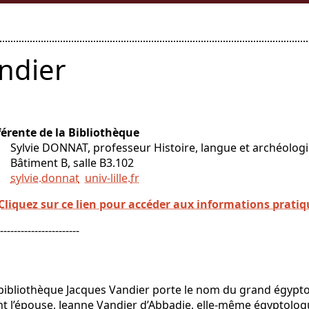
ndier
érente de la Bibliothèque
vie DONNAT, professeur Histoire, langue et archéologie 
timent B, salle B3.102
sylvie.donnat
univ-lille
.
fr
Cliquez sur ce lien pour accéder aux informations pratiq
-----------------------
bibliothèque Jacques Vandier porte le nom du grand égypto
t l’épouse, Jeanne Vandier d’Abbadie, elle-même égyptologu