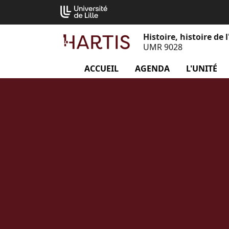
Aller
Cookies management panel
au
contenu
Histoire, histoire de 
UMR 9028
ACCUEIL
AGENDA
L'UNITÉ