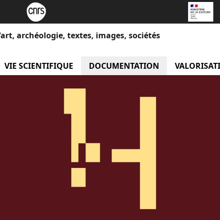
l'art, archéologie, textes, images, sociétés
menu L'unité
VIE SCIENTIFIQUE
menu Vie scientifique
DOCUMENTATION
menu Docume
VALORISAT