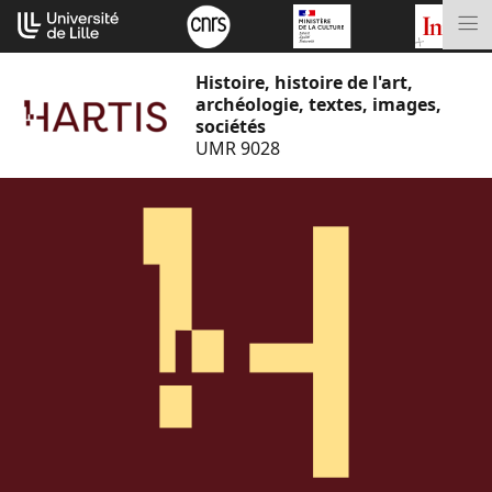
Aller
Cookies management panel
au
M
contenu
Histoire, histoire de l'art,
archéologie, textes, images,
sociétés
UMR 9028