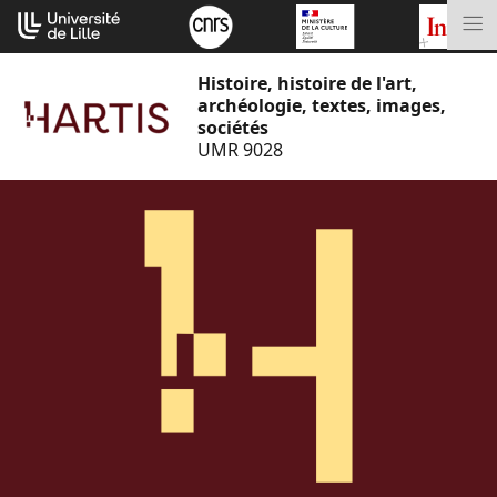
Aller
Cookies management panel
au
M
contenu
Histoire, histoire de l'art,
archéologie, textes, images,
sociétés
UMR 9028