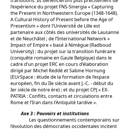
transitions. Ils bénéficieront plus précisément de
l’expérience du projet FNS-Sinergia « Capturing
the Present in Northwestern Europe (1348-1648).
A Cultural History of Present before the Age of
Presentism » dont l’Université́ de Lille est
partenaire aux côtés des universités de Lausanne
et de Neuchâtel ; de l’International Network «
Impact of Empire » basé à Nimègue (Radboud
University) ; du projet sur la transition funéraire
(conquête romaine en Gaule Belgique) dans le
cadre d’un projet ERC en cours d’élaboration
dirigé par Michel Reddé et Sabine Hornung
(EUrSpace : étude de la formation de l’espace
européen, fin du IIe siècle avant J.-C. - début du
Ier siècle de notre ère) ; et du projet CPJ « EX-
PATRIA : Conflits, contacts et circulations entre
Rome et l’Iran dans l’Antiquité tardive ».
Axe 3 : Pouvoirs et institutions
Les questionnements contemporains sur
l’évolution des démocraties occidentales incitent