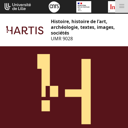
Aller
Cookies management panel
au
M
contenu
Histoire, histoire de l'art,
archéologie, textes, images,
sociétés
UMR 9028