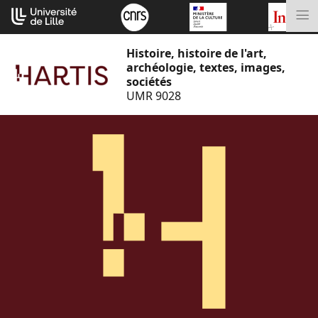
Aller
Cookies management panel
au
M
contenu
Histoire, histoire de l'art,
archéologie, textes, images,
sociétés
UMR 9028