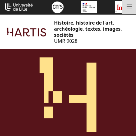
Aller
Cookies management panel
au
M
contenu
Histoire, histoire de l'art,
archéologie, textes, images,
sociétés
UMR 9028