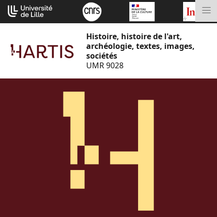
Aller
Cookies management panel
au
M
contenu
Histoire, histoire de l'art,
archéologie, textes, images,
sociétés
UMR 9028