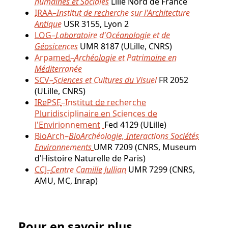
humaines et Sociales
Lille Nord de France
IRAA–
Institut de recherche sur l'Architecture
Antique
USR 3155, Lyon 2
LOG
–
Laboratoire d'Océanologie et de
Géosicences
UMR 8187 (ULille, CNRS)
Arpamed
–
Archéologie et Patrimoine en
Méditerranée
SCV
–
Sciences et Cultures du Visuel
FR 2052
(ULille, CNRS)
IRePSE
–Institut de recherche
Pluridisciplinaire en Sciences de
l'Envirionnement
Fed 4129 (ULille)
BioArch–
BioArchéologie, Interactions Sociétés
Environnements
UMR 7209 (CNRS, Museum
d'Histoire Naturelle de Paris)
CCJ–
Centre Camille Jullian
UMR 7299 (CNRS,
AMU, MC, Inrap)
Pour en savoir plus