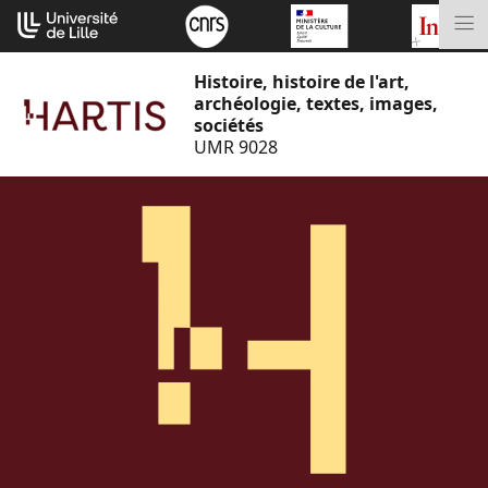
Aller
Cookies management panel
au
M
contenu
Histoire, histoire de l'art,
archéologie, textes, images,
sociétés
UMR 9028