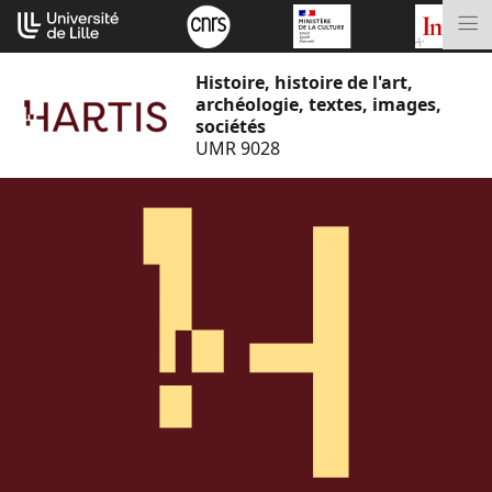
Aller
Cookies management panel
au
M
contenu
Histoire, histoire de l'art,
archéologie, textes, images,
sociétés
UMR 9028