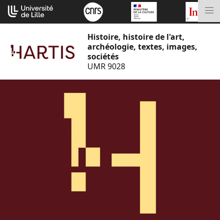
Aller
Cookies management panel
au
M
contenu
Histoire, histoire de l'art,
archéologie, textes, images,
sociétés
UMR 9028