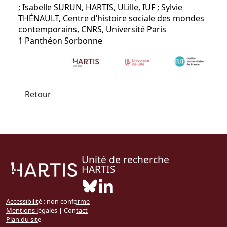
; Isabelle SURUN, HARTIS, ULille, IUF ; Sylvie
THÉNAULT, Centre d’histoire sociale des mondes
contemporains, CNRS, Université Paris
1 Panthéon Sorbonne
Retour
Unité de recherche
HARTIS
Bluesky ( Nouvelle fenêtre)
Linkedin ( Nouvelle fenêtre)
Accessibilité : non conforme
Mentions légales
|
Contact
Plan du site