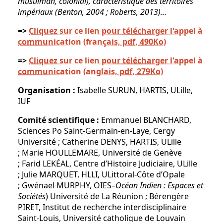
musulman, colonial), caractéristique des territoires
impériaux (Benton, 2004 ; Roberts, 2013)…
=>
Cliquez sur ce lien pour télécharger l'appel à
communication (français, pdf, 490Ko)
=>
Cliquez sur ce lien pour télécharger l'appel à
communication (anglais, pdf, 279Ko)
Organisation
:
Isabelle SURUN, HARTIS, ULille,
IUF
Comité scientifique :
Emmanuel BLANCHARD,
Sciences Po Saint-Germain-en-Laye, Cergy
Université ; Catherine DENYS, HARTIS, ULille
; Marie HOULLEMARE, Université de Genève
; Farid LEKÉAL, Centre d’Histoire Judiciaire, ULille
; Julie MARQUET, HLLI, ULittoral-Côte d’Opale
; Gwénael MURPHY, OIES–
Océan Indien : Espaces et
Sociétés
) Université de La Réunion ; Bérengère
PIRET, Institut de recherche interdisciplinaire
Saint-Louis,
Université catholique de Louvain