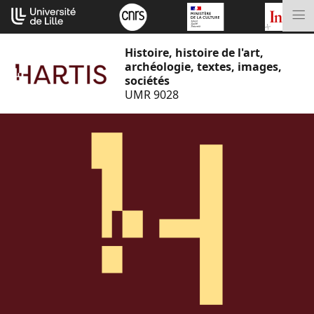
Aller
Cookies management panel
au
M
contenu
Histoire, histoire de l'art,
archéologie, textes, images,
sociétés
UMR 9028